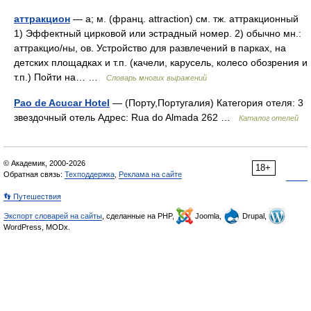
аттракцион
— а; м. (франц. attraction) см. тж. аттракционный
1) Эффектный цирковой или эстрадный номер. 2) обычно мн.:
аттракцио/ны, ов. Устройство для развлечений в парках, на
детских площадках и т.п. (качели, карусель, колесо обозрения и
т.п.) Пойти на… …
Словарь многих выражений
Pao de Acucar Hotel
— (Порту,Португалия) Категория отеля: 3
звездочный отель Адрес: Rua do Almada 262 …
Каталог отелей
© Академик, 2000-2026
18+
Обратная связь:
Техподдержка
,
Реклама на сайте
👣 Путешествия
Экспорт словарей на сайты
, сделанные на PHP,
Joomla,
Drupal,
WordPress, MODx.